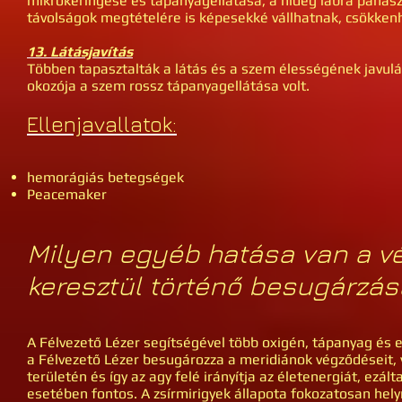
mikrokeringése és tápanyagellátása, a hideg lábra pana
távolságok megtételére is képesekké vállhatnak, csökkenh
13. Látásjavítás
Többen tapasztalták a látás és a szem élességének javu
okozója a szem rossz tápanyagellátása volt.
Ellenjavallatok:
hemorágiás betegségek
Peacemaker
Milyen egyéb hatása van a vé
keresztül történő besugárzás
A Félvezető Lézer segítségével több oxigén, tápanyag és e
a Félvezető Lézer besugározza a meridiánok végződéseit,
területén és így az agy felé irányítja az életenergiát, ezál
esetében fontos. A zsírmirigyek állapota fokozatosan hely