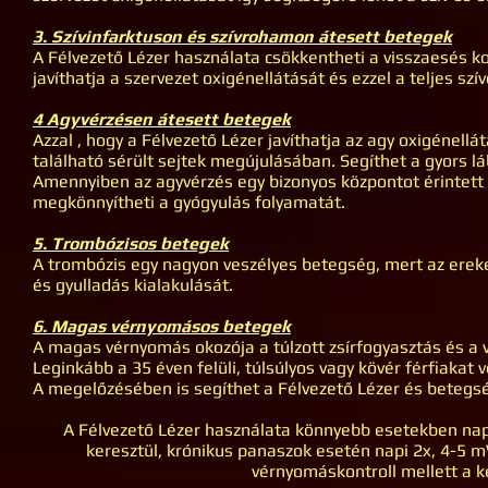
3. Szívinfarktuson és szívrohamon átesett betegek
A Félvezető Lézer használata csökkentheti a visszaesés koc
javíthatja a szervezet oxigénellátását és ezzel a teljes szí
4 Agyvérzésen átesett betegek
Azzal , hogy a Félvezető Lézer javíthatja az agy oxigénell
található sérült sejtek megújulásában. Segíthet a gyors 
Amennyiben az agyvérzés egy bizonyos központot érintett 
megkönnyítheti a gyógyulás folyamatát.
5. Trombózisos betegek
A trombózis egy nagyon veszélyes betegség, mert az ereket
és gyulladás kialakulását.
6. Magas vérnyomásos betegek
A magas vérnyomás okozója a túlzott zsírfogyasztás és a vé
Leginkább a 35 éven felüli, túlsúlyos vagy kövér férfiakat
A megelőzésében is segíthet a Félvezető Lézer és betegsé
A Félvezető Lézer használata könnyebb esetekben nap
keresztül, krónikus panaszok esetén napi 2x, 4-5 
vérnyomáskontroll mellett a 