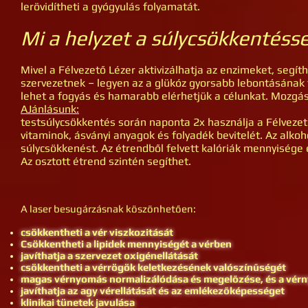
lerövidítheti a gyógyulás folyamatát.
Mi a helyzet a súlycsökkentésse
Mivel a Félvezető Lézer aktivizálhatja az enzimeket, segít
szervezetnek – legyen az a glükóz gyorsabb lebontásának
lehet a fogyás és hamarabb elérhetjük a célunkat. Mozgá
AJánlásunk:
testsúlycsökkentés során naponta 2x használja a Félvezető
vitaminok, ásványi anyagok és folyadék bevitelét. Az alkoh
súlycsökkenést. Az étrendből felvett kalóriák mennyisége
Az osztott étrend szintén segíthet.
A laser besugárzásnak köszönhetően:
csökkentheti a vér viszkozitását
Csökkentheti a lipidek mennyiségét a vérben
javíthatja a szervezet oxigénellátását
csökkentheti a vérrögök keletkezésének valószínűségét
magas vérnyomás normalizálódása és megelőzése, és a vérn
javíthatja az agy vérellátását és az emlékezőképességet
klinikai tünetek javulása