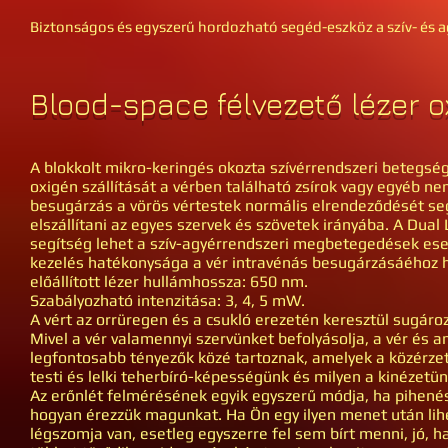
Biztonságos és egyszerű hordozható segéd-eszköz a szív- és 
Blood-space félvezető lézer 
A blokkolt mikro-keringés okozta szívérrendszeri betegsége
oxigén szállítását a vérben található zsírok vagy egyéb n
besugárzás a vörös vértestek normális elrendeződését se
elszállítani az egyes szervek és szövetek irányába. A Dual
segítség lehet a szív-agyérrendszeri megbetegedések eseté
kezelés hatékonysága a vér intravénás besugárzásáéhoz has
előállított lézer hullámhossza: 650 nm.
Szabályozható intenzitása: 3, 4, 5 mW.
A vért az orrüregen és a csukló erezetén keresztül sugáro
Mivel a vér valamennyi szervünket befolyásolja, a vér és 
legfontosabb tényezők közé tartoznak, amelyek a közérzet
testi és lelki teherbíró-képességünk és milyen a kinézetün
Az erőnlét felmérésének egyik egyszerű módja, ha pihené
hogyan érezzük magunkat. Ha Ön egy ilyen menet után liheg 
légszomja van, esetleg egyszerre fel sem bírt menni, jó, h