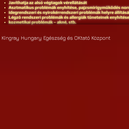
Javíthatja az alsó végtagok vérellátását
Asztmatikus problémák enyhítése, pajzsmirigyműködés nor
idegrendszeri és nyirokérrendszeri problémák helyre állítás
Légző rendszeri problémák és allergiák tüneteinek enyhítés
kozmetikai problémák – akné, stb.
Kingray Hungary Egészség és OKtató Központ