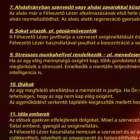
7. Alváshiányban szenvedő vagy alvási zavarokkal küs
Az alvás már a Félvezető Lézer alkalmazásának első hete 
alvás normalizálódhat. Az alvás alatti regeneráció gyorsabb
8. Sokat utazók, pl. gépjárművezetők
A Félvezető Lézer javíthatja a szervezet oxigénellátását é
Félvezető Lézer használatával javulhat a koncentráció a vo
9. Stresszes munkahellyel rendelkezők – pl. menedzse
Ha az agy elég mennyiségű oxigént kap, több gondolatot é
megbirkózik a stresszel. Emelkedik a mentális teljesítmén
intelligencia is.
10. Diákok
Az agy megfelelő vérellátása a memóriát is javítja. Ha Ön
lehetséges, hogy az agy nem kap elég oxigént.
Az agyműködést serkentő táplálék-kiegészítők mellett hasz
11. Idős emberek
Az idősek gyakran elfelejtenek dolgokat. Mivel a szervez
fiatal emberé, gyengül az oxigénellátás.
A Félvezető Lézer használata nemcsak a szervezet és az ag
csökkentheti, növelheti az anyagcserét és helyreállíthatja