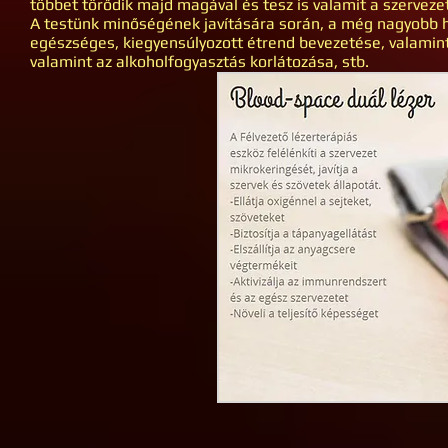
többet törődik majd magával és tesz is valamit a szerveze
A testünk minőségének javítására során, a még nagyobb h
egészséges, kiegyensúlyozott étrend bevezetése, valamint
valamint az alkoholfogyasztás korlátozása, stb.