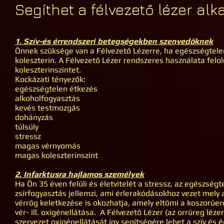
Segíthet a félvezető lézer al
1. Szív-és érrendszeri betegségekben szenvedőknek
Önnek szüksége van a Félvezető Lézerre, ha egészségtelenü
koleszterin. A Félvezető Lézer rendszeres használata felol
koleszterinszintet.
Kockázati tényezők:
egészségtelen étkezés
alkoholfogyasztás
kevés testmozgás
dohányzás
túlsúly
stressz
magas vérnyomás
magas koleszterinszint
2. Infarktusra hajlamos személyek
Ha Ön 35 éven felüli és életvitelét a stressz, az egészségt
zsírfogyasztás jellemzi, ami érlerakódásokhoz vezet mely a
vérrög keletkezése is okozhatja, amely eltömi a koszorúer
vér- ill. oxigénellátása. A Félvezető Lézer (az orrüreg léze
szervezet oxigénellátását így segítségére lehet a szív é