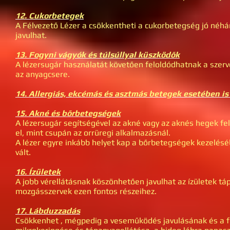
12. Cukorbetegek
A Félvezető Lézer a csökkentheti a cukorbetegség jó néhán
javulhat.
13. Fogyni vágyók és túlsúllyal küszködők
A lézersugár használatát követően feloldódhatnak a szerv
az anyagcsere.
14. Allergiás, ekcémás és asztmás betegek esetében i
15. Akné és bőrbetegségek
A lézersugár segítségével az akné vagy az aknés hegek fel
el, mint csupán az orrüregi alkalmazásnál.
A lézer egyre inkább helyet kap a bőrbetegségek kezelés
vált.
16. Ízületek
A jobb vérellátásnak köszönhetően javulhat az ízületek tá
mozgásszervek ezen fontos részeihez.
17. Lábduzzadás
Csökkenhet , mégpedig a veseműködés javulásának és a fe